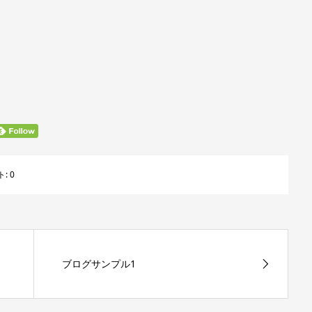
ト:
0
ブログサンプル1