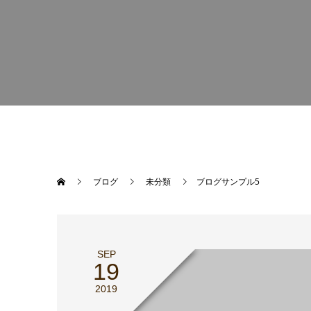
ブログ
未分類
ブログサンプル5
SEP
19
2019