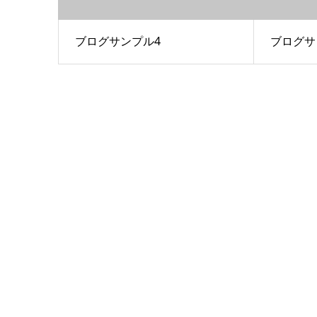
ブログサンプル4
ブログサ